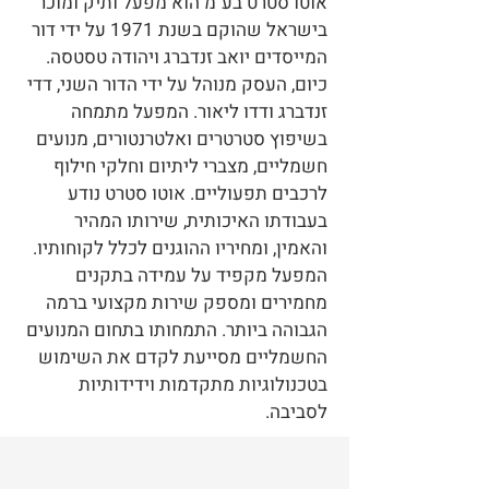
אוטו סטרט בע"מ הוא מפעל ותיק ומוכר
בישראל שהוקם בשנת 1971 על ידי דור
המייסדים יואב זנדברג ויהודה טסטסה.
כיום, העסק מנוהל על ידי הדור השני, דדי
זנדברג ודדו ליאור. המפעל מתמחה
בשיפוץ סטרטרים ואלטרנטורים, מנועים
חשמליים, מצברי ליתיום וחלקי חילוף
לרכבים תפעוליים. אוטו סטרט נודע
בעבודתו האיכותית, שירותו המהיר
והאמין, ומחיריו ההוגנים לכלל לקוחותיו.
המפעל מקפיד על עמידה בתקנים
מחמירים ומספק שירות מקצועי ברמה
הגבוהה ביותר. התמחותו בתחום המנועים
החשמליים מסייעת לקדם את השימוש
בטכנולוגיות מתקדמות וידידותיות
לסביבה.